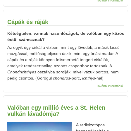
További információ
harká
tarta
kapcs
Cápák és ráják
Kétségtelen, vannak hasonlóságok, de valóban egy közös
őstől származnak?
Az egyik úgy cirkál a vízben, mint egy lövedék, a másik lassú
mozgás­sal, méltóságteljesen úszik, mint egy óriási madár. A
cápák és a ráják könnyen felismer­hető tengeri cirkálók,
amelyek rendszertanilag azonos csoporthoz tartoznak. A
Chondrichthyes
osztályba sorolják, mivel vázuk porcos, nem
pedig csontos. (Görögül
chondros
-
porc
,
ichthys-
hal)
Cápá
További információ
ráják
tarta
kapcs
Valóban egy millió éves a St. Helen
vulkán lávadómja?
A radioizotópos