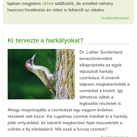
lapban megjelent
cikkek
találhatók, de emellett néhány
hasznos hivatkozás és videó is felkerült az oldalra.
Főold
További információ
tarta
kapc
Ki tervezte a harkályokat?
Dr. Luther Sunderland
tervezőmérnököt
elkápráztatta az egyik
elpusztult harkály
csontváza. A rovarok
teljesen megtakarították a
csontokat a hústól, így
láthatóvá váltak a
legkisebb részletek is.
Ahogy megvizsgálta a csontvázat egy nagyon érdekes
részletet vett észre. Kis rugalmas csontok indultak ki a harkály
jobb orrlyukából, és hátulról megkerülve fejet visszatértek a
csőrbe a fej túloldaláról. Mik ezek a furcsa csontok?
Ki ter