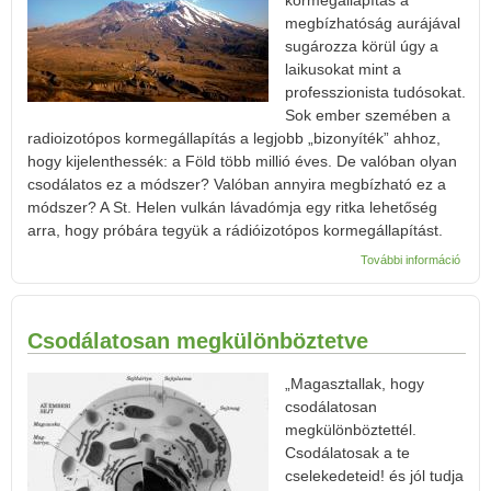
kormegállapítás a
megbízhatóság aurájával
sugározza körül úgy a
laikusokat mint a
professzionista tudósokat.
Sok ember szemében a
radioizotópos kormegállapítás a legjobb „bizonyíték” ahhoz,
hogy kijelenthessék: a Föld több millió éves. De valóban olyan
csodálatos ez a módszer? Valóban annyira megbízható ez a
módszer? A St. Helen vulkán lávadómja egy ritka lehetőség
arra, hogy próbára tegyük a rádióizotópos kormegállapítást.
Valób
További információ
millió
St. H
vulká
lávad
Csodálatosan megkülönböztetve
tarta
kapcs
„Magasztallak, hogy
csodálatosan
megkülönböztettél.
Csodálatosak a te
cselekedeteid! és jól tudja