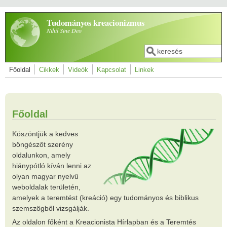
Ugrás a tartalomra
Tudományos kreacionizmus
Nihil Sine Deo
Keresés
Keresés űrlap
Főoldal
Cikkek
Videók
Kapcsolat
Linkek
Főoldal
Köszöntjük a kedves
böngészőt szerény
oldalunkon, amely
hiánypótló kíván lenni az
olyan magyar nyelvű
weboldalak területén,
amelyek a teremtést (kreáció) egy tudományos és biblikus
szemszögből vizsgálják.
Az oldalon főként a Kreacionista Hírlapban és a Teremtés