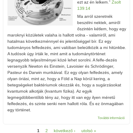
ezt az én lelkem.”
Zsolt
139:14
Ma arról szeretnék
beszélni nektek, amiről
őszintén kétlem, hogy egy
maroknyi közületek valaha is hallott volna - valamiről, ami
hatalmas következménnyel és jelentőséggel bír. Ez egy
tudományos felfedezés, ami valóban beleütközik a mi hitünkbe.
A tudósok úgy írták le, mint amit a tudománytörténet
legnagyobb teljesítményei közé lehet sorolni. A felfe-dezés
versenyzik Newton és Einstein, Lavoisier és Schrödinger,
Pasteur és Darwin munkáival. Ez egy olyan felfedezés, amely
olyan óriási, mint az, hogy a Föld a Nap körül kering, a
betegségeket baktériumok okozzák és, hogy a sugárzásokat
kvantumok alkotják (kvantum fizika). Az egyik
legmegdöbbentőbb tény az, hogy itt van egy ilyen méretű
felfedezés, és szinte senki nem hallott róla. És ez önmagában
egy történet.
Csodá
További információ
megkü
tarta
1
2
következő ›
utolsó »
kapcs