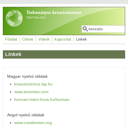
Ugrás a tartalomra
Tudományos kreacionizmus
Nihil Sine Deo
Keresés
Keresés űrlap
Főoldal
Cikkek
Videók
Kapcsolat
Linkek
Linkek
Magyar nyelvű oldalak
kreacionizmus.lap.hu
www.teremtes.com
honnan-miert-hova.hu/honnan
Angol nyelvű oldalak
www.creationism.org